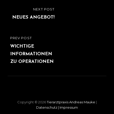
Beitragsnavigation
NEXT POST
NEXT
POST
NEUES ANGEBOT!
PREV POST
PREVIOUS
POST
WICHTIGE
INFORMATIONEN
ZU OPERATIONEN
Copyright © 2026
Tierarztpraxis Andreas Mauke
|
Datenschutz
|
Impressum