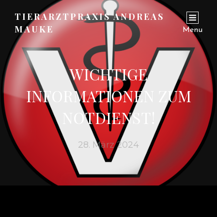
TIERARZTPRAXIS ANDREAS
MAUKE
Menu
WICHTIGE
INFORMATIONEN ZUM
NOTDIENST!
28. März 2024